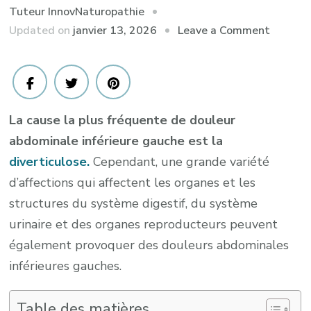
Tuteur InnovNaturopathie
on
Updated on
janvier 13, 2026
Leave a Comment
Douleur
bas
ventre
gauche
La cause la plus fréquente de douleur
femme
abdominale inférieure gauche est la
diverticulose.
Cependant, une grande variété
d’affections qui affectent les organes et les
structures du système digestif, du système
urinaire et des organes reproducteurs peuvent
également provoquer des douleurs abdominales
inférieures gauches.
Table des matières