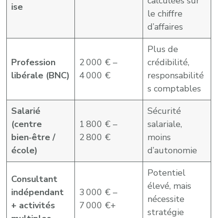
calculées sur
ise
le chiffre
d’affaires
Plus de
Profession
2 000 € –
crédibilité,
libérale (BNC)
4 000 €
responsabilité
s comptables
Salarié
Sécurité
(centre
1 800 € –
salariale,
bien‑être /
2 800 €
moins
école)
d’autonomie
Potentiel
Consultant
élevé, mais
indépendant
3 000 € –
nécessite
+ activités
7 000 €+
stratégie