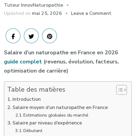
Tuteur InnovNaturopathie
on
Updated on
mai 25, 2026
Leave a Comment
Salaire
d’un
naturopat
en
Salaire d’un naturopathe en France en 2026
France
guide complet
(revenus, évolution, facteurs,
en
optimisation de carrière)
2026
Table des matières
Introduction
Salaire moyen d’un naturopathe en France
Estimations globales du marché
Salaire par niveau d’expérience
Débutant