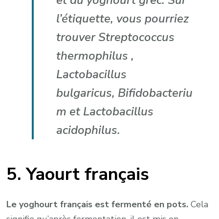
et du yoghourt grec. Sur
l’étiquette, vous pourriez
trouver
Streptococcus
thermophilus ,
Lactobacillus
bulgaricus, Bifidobacteriu
m et Lactobacillus
acidophilus.
5. Yaourt français
Le yoghourt français est fermenté en pots.
Cela
signifie qu’après fermentation, il est mis en