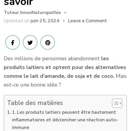
savoir
Tuteur InnovNaturopathie
on
Updated on
juin 25, 2024
Leave a Comment
Supprimer
les
produits
laitiers
Des millions de personnes abandonnent
les
?
produits laitiers et optent pour des alternatives
9
comme le lait d’amande, de soja et de coco.
choses
Mais
à
est-ce une bonne idée ?
savoir
Table des matières
1. Les produits laitiers peuvent être hautement
inflammatoires et déclencher une réaction auto-
immune