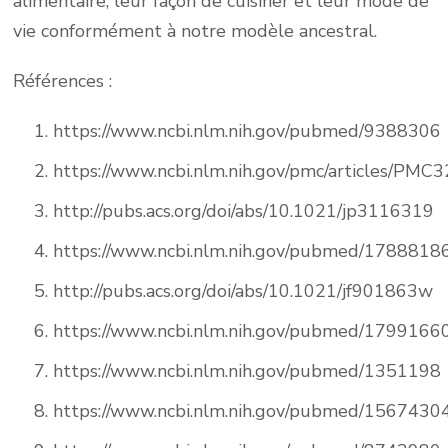
alimentaire, leur façon de cuisiner et leur mode de
vie conformément à notre modèle ancestral.
Références :
https://www.ncbi.nlm.nih.gov/pubmed/9388306
https://www.ncbi.nlm.nih.gov/pmc/articles/PMC
http://pubs.acs.org/doi/abs/10.1021/jp3116319
https://www.ncbi.nlm.nih.gov/pubmed/1788818
http://pubs.acs.org/doi/abs/10.1021/jf901863w
https://www.ncbi.nlm.nih.gov/pubmed/1799166
https://www.ncbi.nlm.nih.gov/pubmed/1351198
https://www.ncbi.nlm.nih.gov/pubmed/1567430