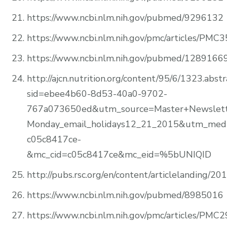
https://www.ncbi.nlm.nih.gov/pubmed/9296132
https://www.ncbi.nlm.nih.gov/pmc/articles/PMC
https://www.ncbi.nlm.nih.gov/pubmed/1289166
http://ajcn.nutrition.org/content/95/6/1323.abstr
sid=ebee4b60-8d53-40a0-9702-
767a073650ed&utm_source=Master+Newslett
Monday_email_holidays12_21_2015&utm_me
c05c8417ce-
&mc_cid=c05c8417ce&mc_eid=%5bUNIQID
http://pubs.rsc.org/en/content/articlelanding/2
https://www.ncbi.nlm.nih.gov/pubmed/8985016
https://www.ncbi.nlm.nih.gov/pmc/articles/PMC