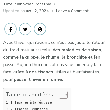
Tuteur InnovNaturopathie
on
Updated on
avril 2, 2024
Leave a Comment
10
tisanes
santé
pour
Avec l’hiver qui revient, ce n’est pas juste le retour
l’hiver
du froid mais aussi celui
des maladies de saison,
comme la grippe, le rhume, la bronchite
et j’en
passe. Aujourd’hui nous allons vous aider à y faire
face, grâce à
des tisanes
utiles et bienfaisantes,
pour
passer l’hiver en forme.
Table des matières
1. Tisanes à la réglisse
2. Tisanes Échinacée