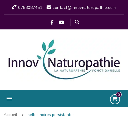
0768087451
contact@innovnaturopathie.com
0
Accueil
selles noires persistantes