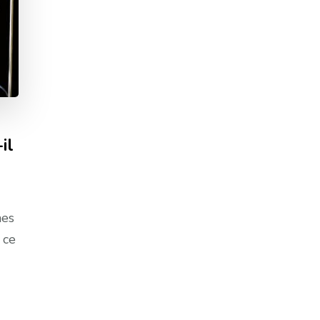
il
nes
 ce